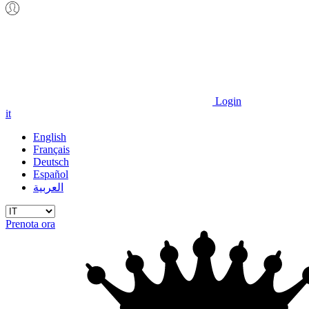
Login
it
English
Français
Deutsch
Español
العربية
Prenota ora